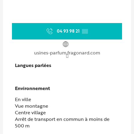
04 93 98 21
▒▒
usines-parfum.fragonard.com
Langues parlées
Langues parlées
Environnement
Environnement
En ville
Vue montagne
Centre village
Arrêt de transport en commun à moins de
500 m