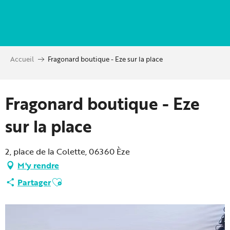
Aller
au
contenu
principal
Accueil
Fragonard boutique - Eze sur la place
Partenaire Marque CAF
Fragonard boutique - Eze
sur la place
2, place de la Colette, 06360 Èze
M'y rendre
Ajouter aux favoris
Partager