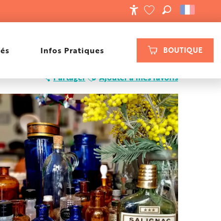
RECHERCHE
ACCESSIBILIT
VOIR LES FAVORIS
tés
Infos Pratiques
BOUTIQUE
Ajouter aux favoris
Partager
Ajouter à mes favoris