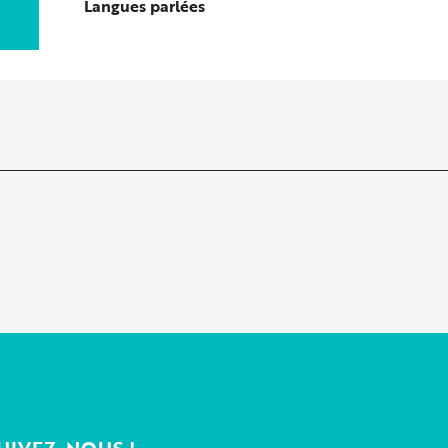
Langues parlées
Langues parlées