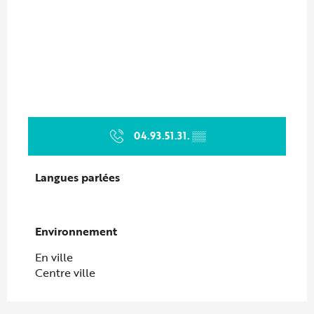
04.93.51.31.
▒▒
Langues parlées
Langues parlées
Environnement
Environnement
En ville
Centre ville