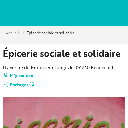
Aller
au
contenu
principal
Accueil
Épicerie sociale et solidaire
Épicerie sociale et solidaire
11 avenue du Professeur Langevin, 06240 Beausoleil
M'y rendre
Ajouter aux favoris
Partager