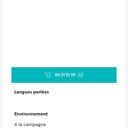
06 31 51 39
▒▒
Langues parlées
Langues parlées
Environnement
Environnement
A la campagne