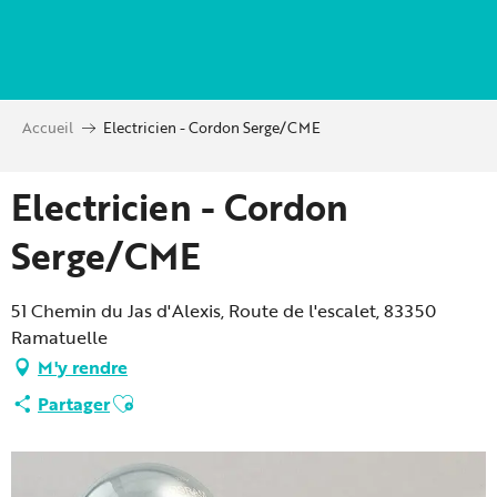
Aller
au
contenu
principal
Accueil
Electricien - Cordon Serge/CME
Electricien - Cordon
Serge/CME
51 Chemin du Jas d'Alexis, Route de l'escalet, 83350
Ramatuelle
M'y rendre
Ajouter aux favoris
Partager