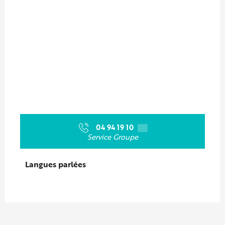
04 94 19 10
▒▒
Service Groupe
Langues parlées
Langues parlées