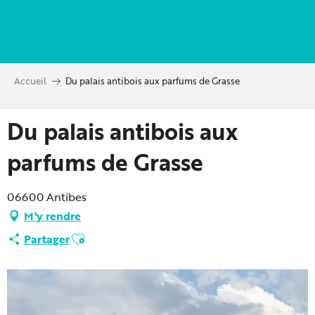
Aller
au
contenu
principal
Accueil
Du palais antibois aux parfums de Grasse
Du palais antibois aux
parfums de Grasse
06600 Antibes
M'y rendre
Ajouter aux favoris
Partager