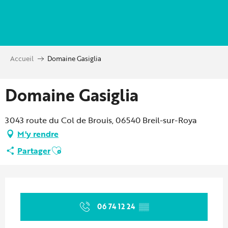
Aller
au
contenu
principal
Accueil
Domaine Gasiglia
Domaine Gasiglia
3043 route du Col de Brouis, 06540 Breil-sur-Roya
M'y rendre
Ajouter aux favoris
Partager
Ouverture et coordonnées
06 74 12 24
▒▒