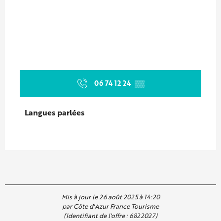
06 74 12 24
▒▒
Langues parlées
Langues parlées
Mis à jour le 26 août 2025 à 14:20
par Côte d'Azur France Tourisme
(Identifiant de l'offre :
6822027
)