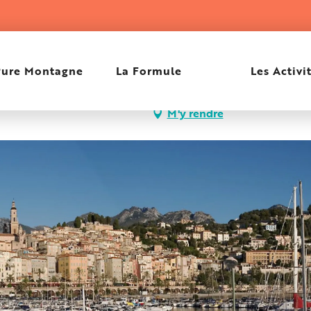
ue
Pure Montagne
La Formule
Les Activi
tal La Palmosa, 06500
M'y rendre