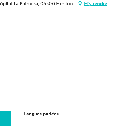
 Hôpital La Palmosa, 06500 Menton
M'y rendre
Langues parlées
Langues parlées