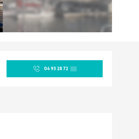
Ouverture et coordonnées
04 93 28 72
▒▒