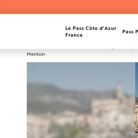
Aller
Accueil
Docteur Mattéi Véronique
au
contenu
principal
Docteur Mattéi Véroniq
Le Pass Côte d'Azur
Pass 
France
Docteur Mattéi, 2 avenue Antoine Péglion, Hôpi
Menton