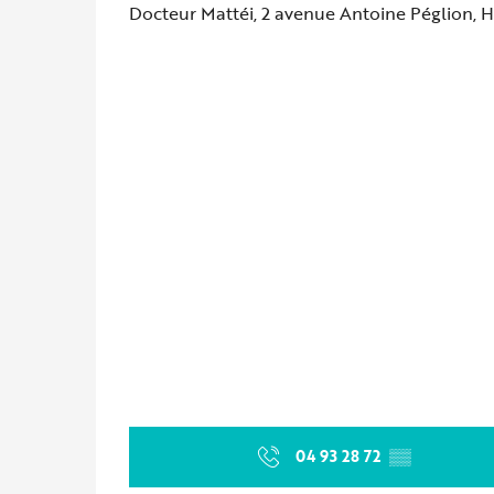
Docteur Mattéi, 2 avenue Antoine Péglion,
04 93 28 72
▒▒