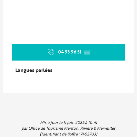
04 93 96 51
▒▒
Langues parlées
Langues parlées
Mis à jour le 11 juin 2025 à 10:41
par Office de Tourisme Menton, Riviera & Merveilles
(Identifiant de l'offre :
7402703
)