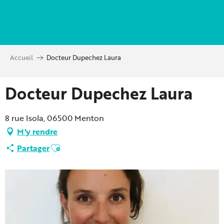
Aller
au
contenu
principal
Accueil
Docteur Dupechez Laura
Docteur Dupechez Laura
8 rue Isola, 06500 Menton
M'y rendre
Ajouter aux favoris
Partager