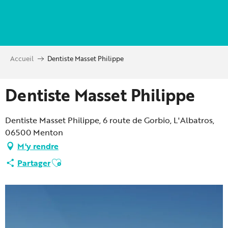
Aller
au
contenu
principal
Accueil
Dentiste Masset Philippe
Dentiste Masset Philippe
Dentiste Masset Philippe, 6 route de Gorbio, L'Albatros,
06500 Menton
M'y rendre
Ajouter aux favoris
Partager