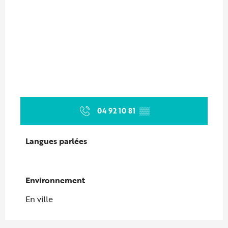
04 92 10 81
▒▒
Langues parlées
Langues parlées
Environnement
Environnement
En ville