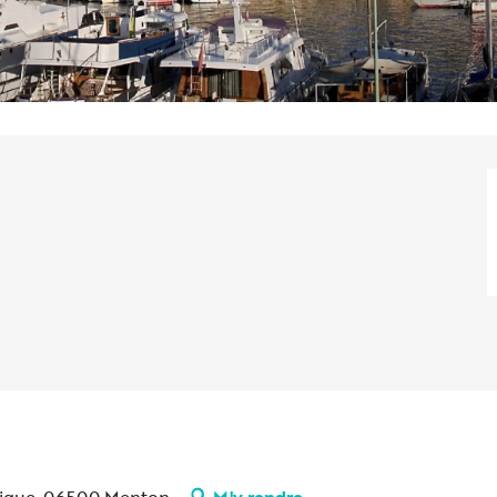
blique, 06500 Menton
M'y rendre