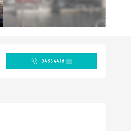
Ouverture et coordonnées
04 93 44 16
▒▒