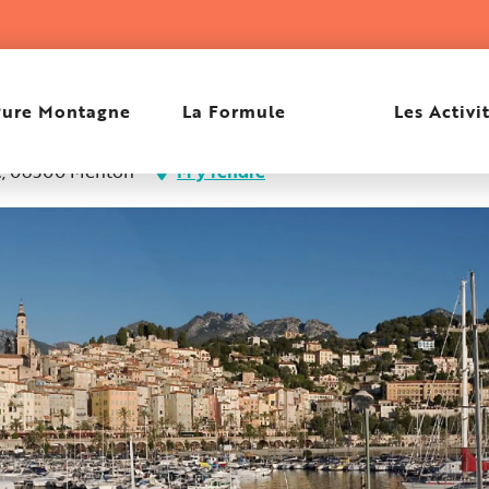
e
Pure Montagne
La Formule
Les Activi
ue, 06500 Menton
M'y rendre