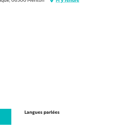
Langues parlées
Langues parlées