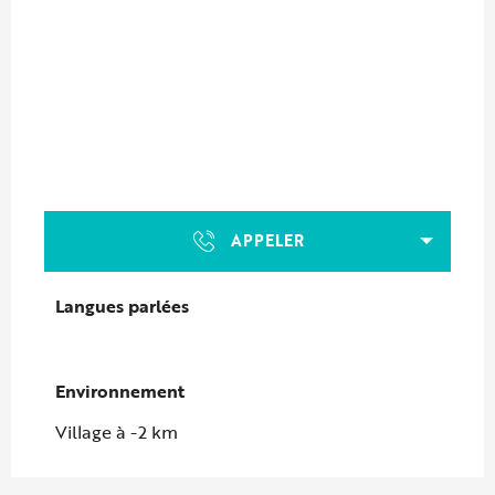
APPELER
Langues parlées
Langues parlées
Environnement
Environnement
Village à -2 km