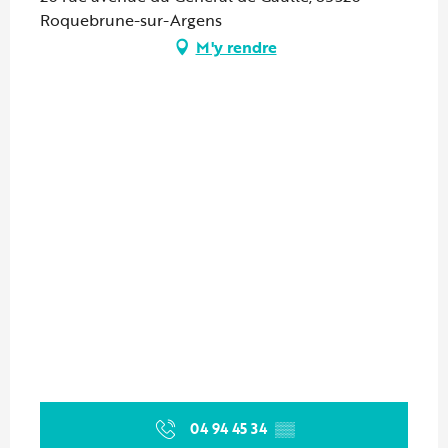
Roquebrune-sur-Argens
M'y rendre
04 94 45 34
▒▒