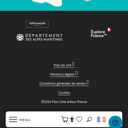
Plan du site
Mentions légales
Conditions générales de ventes
Cookies
©2024 Pass Côte d'Azur France
MENU
Recherche
Accessibilité