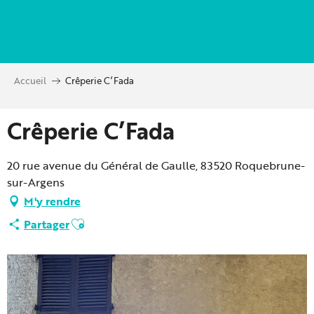
Aller
au
contenu
principal
Accueil
Crêperie C’Fada
Crêperie C’Fada
20 rue avenue du Général de Gaulle, 83520 Roquebrune-
sur-Argens
M'y rendre
Ajouter aux favoris
Partager