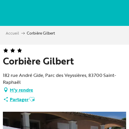
Aller
au
contenu
principal
Accueil
Corbière Gilbert
Corbière Gilbert
182 rue André Gide, Parc des Veyssières, 83700 Saint-
Raphaël
M'y rendre
Ajouter aux favoris
Partager