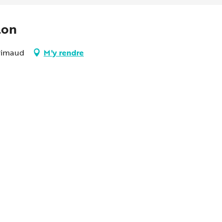
lon
Grimaud
M'y rendre