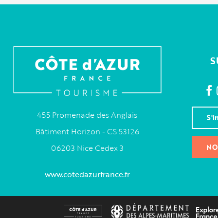
S
455 Promenade des Anglais
S'i
Bâtiment Horizon - CS 53126
NO
06203 Nice Cedex 3
www.cotedazurfrance.fr