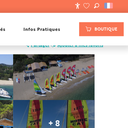
RECHERCHE
ACCESSIBILIT
VOIR LES FAVORIS
tés
Infos Pratiques
BOUTIQUE
Ajouter aux favoris
Partager
Ajouter à mes favoris
+ 8