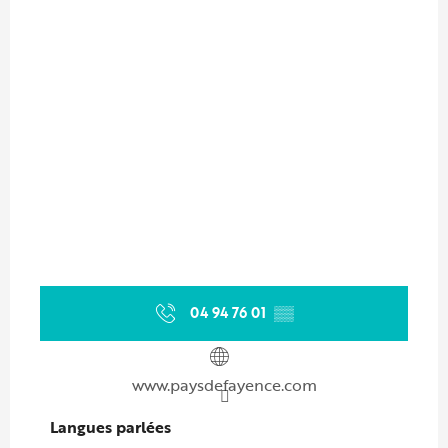
04 94 76 01
▒▒
www.paysdefayence.com
Langues parlées
Langues parlées