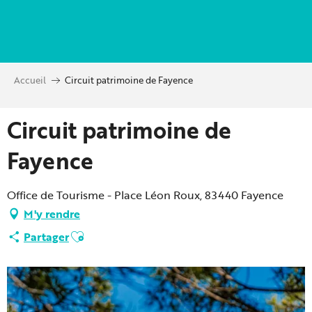
Aller
au
contenu
principal
Accueil
Circuit patrimoine de Fayence
Circuit patrimoine de
Fayence
Office de Tourisme - Place Léon Roux, 83440 Fayence
M'y rendre
Ajouter aux favoris
Partager