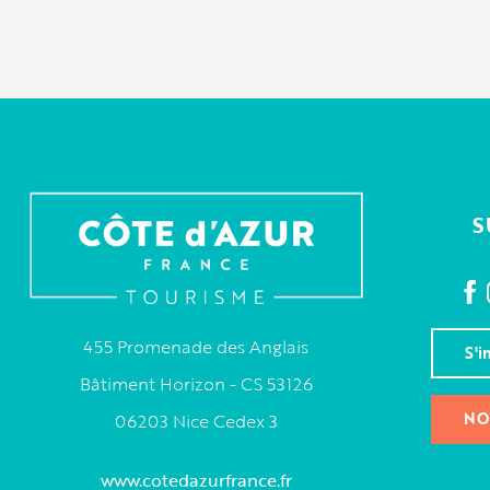
S
455 Promenade des Anglais
S'i
Bâtiment Horizon - CS 53126
NO
06203 Nice Cedex 3
www.cotedazurfrance.fr