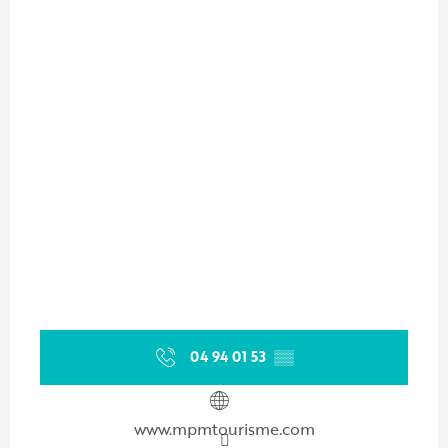
04 94 01 53
▒▒
www.mpmtourisme.com