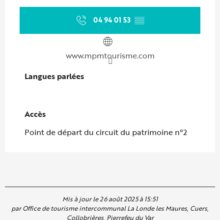
04 94 01 53
▒▒
www.mpmtourisme.com
Langues parlées
Langues parlées
Accès
Accès
Point de départ du circuit du patrimoine n°2
Mis à jour le 26 août 2025 à 15:51
par Office de tourisme intercommunal La Londe les Maures, Cuers,
Collobrières, Pierrefeu du Var