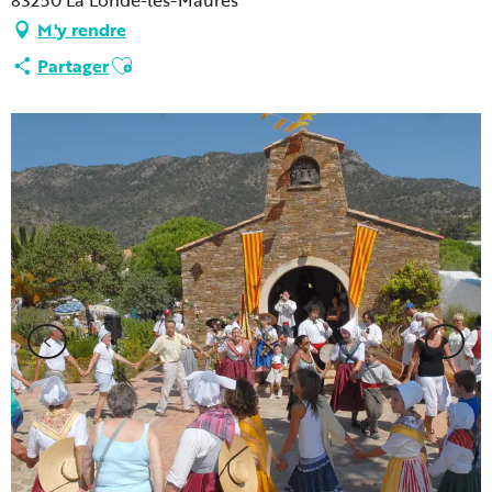
83250 La Londe-les-Maures
M'y rendre
Ajouter aux favoris
Partager