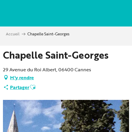
Aller
au
contenu
principal
Accueil
Chapelle Saint-Georges
Chapelle Saint-Georges
29 Avenue du Roi Albert, 06400 Cannes
M'y rendre
Ajouter aux favoris
Partager