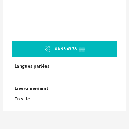
04 93 43 76
▒▒
Langues parlées
Langues parlées
Environnement
Environnement
En ville