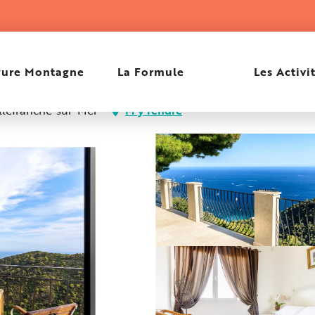
orentina
Pure Montagne
La Formule
Les Activi
illefranche-sur-Mer
M'y rendre