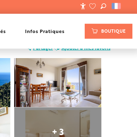
RECHERCHE
ACCESSIBILIT
VOIR LES FAVORIS
tés
Infos Pratiques
BOUTIQUE
Ajouter aux favoris
Partager
Ajouter à mes favoris
+ 3