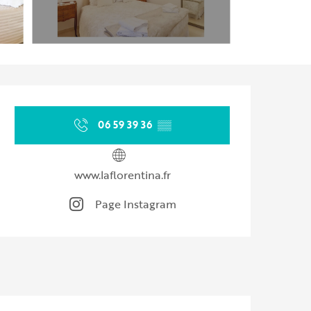
Ouverture et coordonnées
06 59 39 36
▒▒
www.laflorentina.fr
Page Instagram