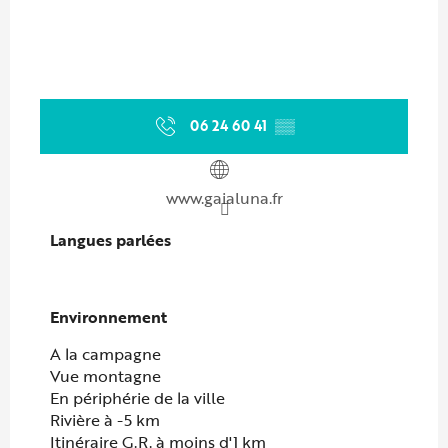
06 24 60 41
▒▒
www.gaialuna.fr
Langues parlées
Langues parlées
Environnement
Environnement
A la campagne
Vue montagne
En périphérie de la ville
Rivière à -5 km
Itinéraire G.R. à moins d'1 km