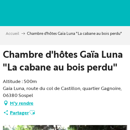
Aller
au
contenu
principal
Accueil
Chambre d'hôtes Gaïa Luna "La cabane au bois perdu"
Chambre d'hôtes Gaïa Luna
"La cabane au bois perdu"
Altitude : 500m
Gaia Luna, route du col de Castillon, quartier Gagnoire,
06380 Sospel
M'y rendre
Ajouter aux favoris
Partager