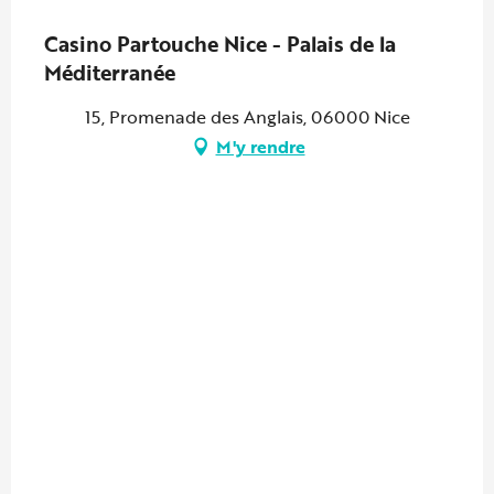
Casino Partouche Nice - Palais de la
Méditerranée
15, Promenade des Anglais, 06000 Nice
M'y rendre