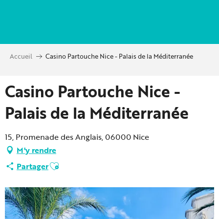
Aller
au
contenu
principal
Accueil
Casino Partouche Nice - Palais de la Méditerranée
Casino Partouche Nice -
Palais de la Méditerranée
15, Promenade des Anglais, 06000 Nice
M'y rendre
Ajouter aux favoris
Partager