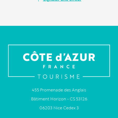
455 Promenade des Anglais
Bâtiment Horizon - CS 53126
06203 Nice Cedex 3