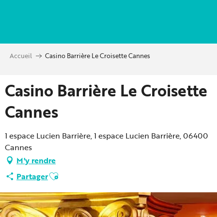
Aller
au
contenu
principal
Accueil
Casino Barrière Le Croisette Cannes
Casino Barrière Le Croisette
Cannes
1 espace Lucien Barrière, 1 espace Lucien Barrière, 06400
Cannes
M'y rendre
Ajouter aux favoris
Partager