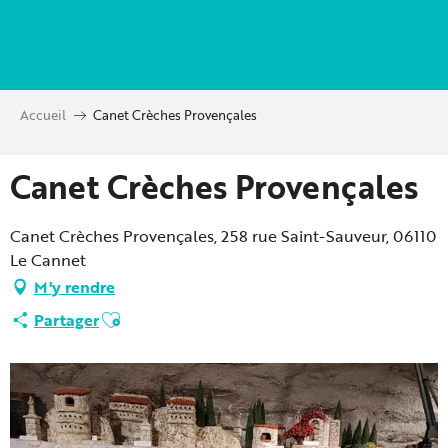
Aller
au
contenu
principal
Accueil
Canet Crèches Provençales
Canet Crèches Provençales
Canet Crèches Provençales, 258 rue Saint-Sauveur, 06110
Le Cannet
M'y rendre
Ajouter aux favoris
Partager