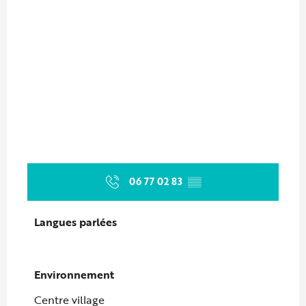
06 77 02 83
▒▒
Langues parlées
Langues parlées
Environnement
Environnement
Centre village