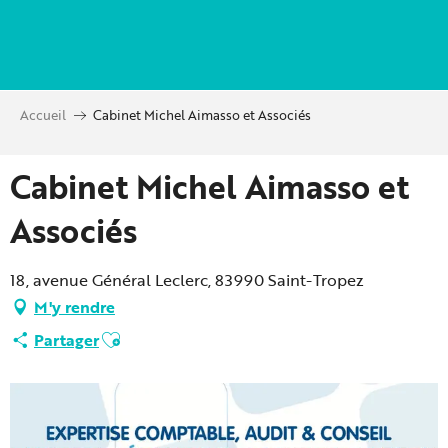
Aller
au
contenu
principal
Accueil
Cabinet Michel Aimasso et Associés
Cabinet Michel Aimasso et
Associés
18, avenue Général Leclerc, 83990 Saint-Tropez
M'y rendre
Ajouter aux favoris
Partager