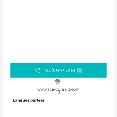
+33 (0)4 94 56 63
▒▒
www.aca-consult.com
Langues parlées
Langues parlées