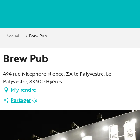
Aller
au
contenu
principal
Accueil
Brew Pub
Brew Pub
494 rue Nicephore Niepce, ZA le Palyvestre, Le
Palyvestre, 83400 Hyères
M'y rendre
Ajouter aux favoris
Partager