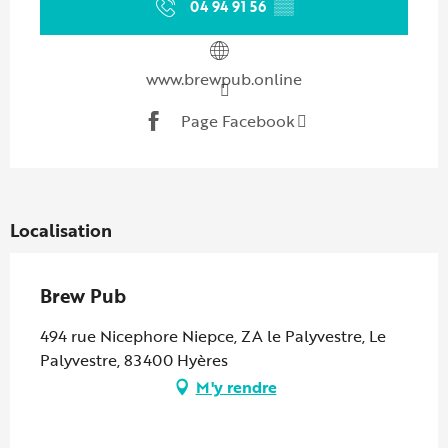
04 94 91 56
▒▒
www.brewpub.online
Page Facebook
Localisation
Brew Pub
494 rue Nicephore Niepce, ZA le Palyvestre, Le
Palyvestre, 83400 Hyères
M'y rendre