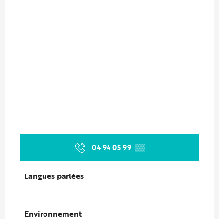
04 94 05 99
▒▒
Langues parlées
Langues parlées
Environnement
Environnement