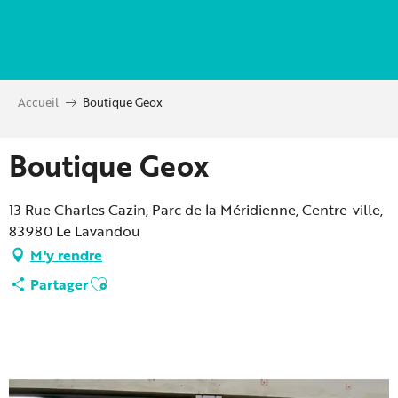
Aller
au
contenu
principal
Accueil
Boutique Geox
Boutique Geox
13 Rue Charles Cazin, Parc de la Méridienne, Centre-ville,
83980 Le Lavandou
M'y rendre
Ajouter aux favoris
Partager