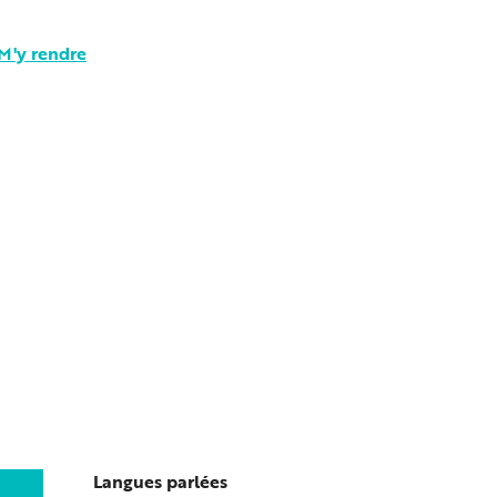
M'y rendre
Langues parlées
Langues parlées