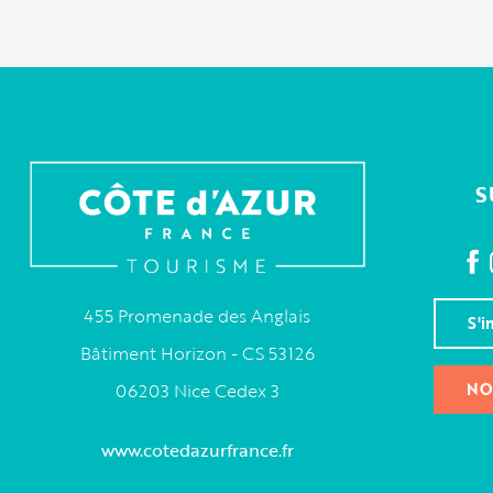
S
455 Promenade des Anglais
S'i
Bâtiment Horizon - CS 53126
NO
06203 Nice Cedex 3
www.cotedazurfrance.fr