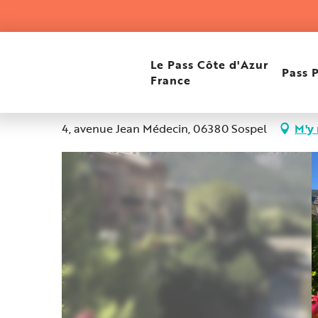
Aller
Accueil
Bio"va bene"
au
contenu
principal
Bio"va bene"
Le Pass Côte d'Azur
Pass 
France
Altitude : 350m
4, avenue Jean Médecin, 06380 Sospel
M'y 