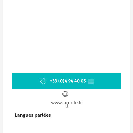
+33 (0)4 94 40 05
▒▒
www.lamole.fr
Langues parlées
Langues parlées