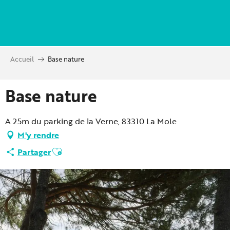
Aller
au
contenu
principal
Accueil
Base nature
Base nature
A 25m du parking de la Verne, 83310 La Mole
M'y rendre
Ajouter aux favoris
Partager