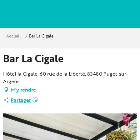
Aller
au
contenu
principal
Accueil
Bar La Cigale
Bar La Cigale
Hôtel la Cigale, 60 rue de la Liberté, 83480 Puget-sur-
Argens
M'y rendre
Ajouter aux favoris
Partager