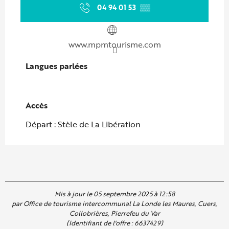
04 94 01 53
▒▒
www.mpmtourisme.com
Langues parlées
Langues parlées
Accès
Accès
Départ : Stèle de La Libération
Mis à jour le 05 septembre 2025 à 12:58
par Office de tourisme intercommunal La Londe les Maures, Cuers,
Collobrières, Pierrefeu du Var
(Identifiant de l'offre :
6637429
)