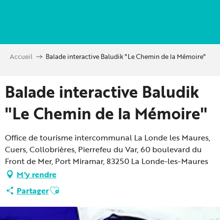
Aller
au
contenu
principal
Accueil
Balade interactive Baludik "Le Chemin de la Mémoire"
Balade interactive Baludik
"Le Chemin de la Mémoire"
Office de tourisme intercommunal La Londe les Maures,
Cuers, Collobrières, Pierrefeu du Var, 60 boulevard du
Front de Mer, Port Miramar, 83250 La Londe-les-Maures
M'y rendre
Ajouter aux favoris
Partager