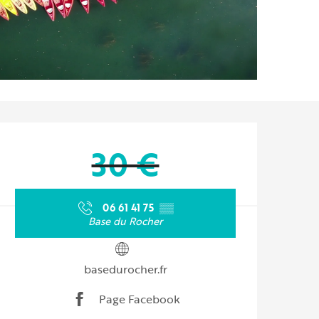
Ouverture et coordonnées
30 €
06 61 41 75
▒▒
Base du Rocher
basedurocher.fr
Page Facebook