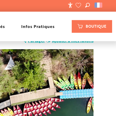
RECHERCHE
ACCESSIBILIT
VOIR LES FAVORIS
tés
Infos Pratiques
BOUTIQUE
Ajouter aux favoris
Partager
Ajouter à mes favoris