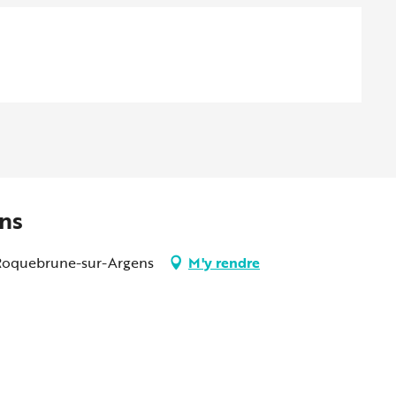
ens
0 Roquebrune-sur-Argens
M'y rendre