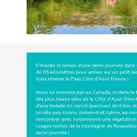
S'évader le temps d'une demi-journée dans 
de 115 kilomètres pour arriver sur un petit 
vous réserve le Pass Côte d'Azur France !
Nous ne sommes pas au Canada, ni dans le M
des plus beaux sites de la Côte d'Azur. Dir
d'une balade en canoë (parcours de 6 km, a
un site peu connu, préservé et calme, au mo
rencontrer avec notamment une végétation v
rouges roches de la montagne de Roquebrun
demi-journée !