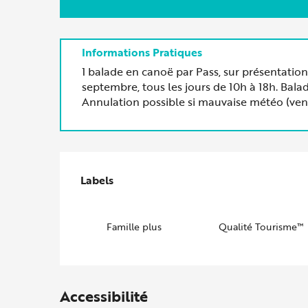
1 balade en canoë par Pass, sur présentation
septembre, tous les jours de 10h à 18h. Bal
Annulation possible si mauvaise météo (vent 
Offres de prestations
Labels
Labels
Famille plus
Qualité Tourisme™
Accessibilité