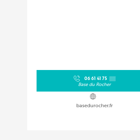
06 61 41 75
▒▒
Base du Rocher
basedurocher.fr