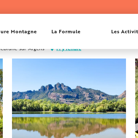
rgens
Pure Montagne
La Formule
Les Activi
quebrune-sur-Argens
M'y rendre