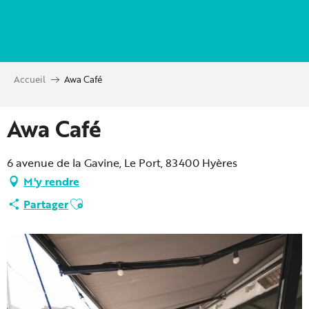
Aller
au
contenu
principal
Accueil
Awa Café
Awa Café
6 avenue de la Gavine, Le Port, 83400 Hyères
M'y rendre
Ajouter aux favoris
Partager