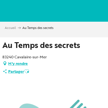
Aller
au
contenu
principal
Accueil
Au Temps des secrets
Au Temps des secrets
83240 Cavalaire-sur-Mer
M'y rendre
Ajouter aux favoris
Partager