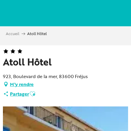
Aller
au
contenu
principal
Accueil
Atoll Hôtel
Atoll Hôtel
923, Boulevard de la mer, 83600 Fréjus
M'y rendre
Ajouter aux favoris
Partager