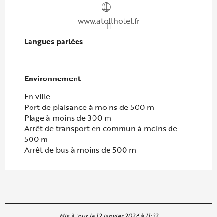
www.atollhotel.fr
Langues parlées
Langues parlées
Environnement
Environnement
En ville
Port de plaisance à moins de 500 m
Plage à moins de 300 m
Arrêt de transport en commun à moins de
500 m
Arrêt de bus à moins de 500 m
Mis à jour le 12 janvier 2026 à 11:32