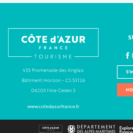
S
455 Promenade des Anglais
S'i
Bâtiment Horizon - CS 53126
NO
06203 Nice Cedex 3
www.cotedazurfrance.fr