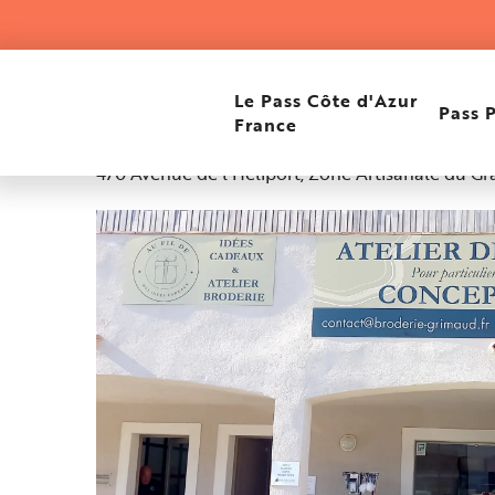
Aller
Accueil
Atelier de broderie -Au fil de... mes idées cade
au
contenu
principal
Atelier de broderie -Au 
Le Pass Côte d'Azur
Pass 
France
470 Avenue de l'Héliport, Zone Artisanale du G