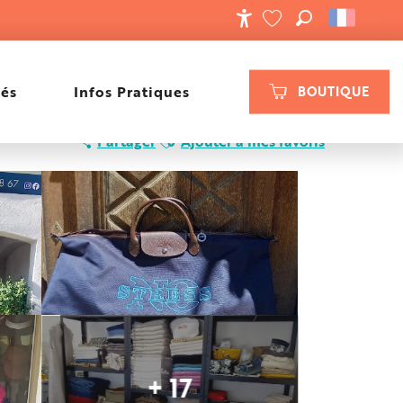
RECHERCHE
ACCESSIBILIT
VOIR LES FAVORIS
tés
Infos Pratiques
BOUTIQUE
Ajouter aux favoris
Partager
Ajouter à mes favoris
+ 17