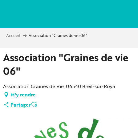
Aller
au
contenu
principal
Accueil
Association "Graines de vie 06"
Association "Graines de vie
06"
Association Graines de Vie, 06540 Breil-sur-Roya
M'y rendre
Ajouter aux favoris
Partager