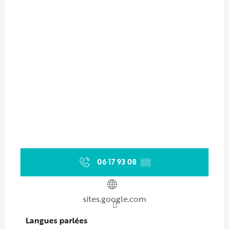
06 17 93 08
▒▒
sites.google.com
Langues parlées
Langues parlées