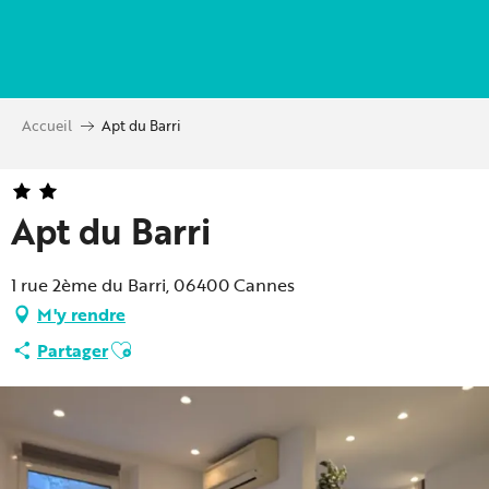
Aller
au
contenu
principal
Accueil
Apt du Barri
Apt du Barri
1 rue 2ème du Barri, 06400 Cannes
M'y rendre
Ajouter aux favoris
Partager