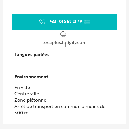
+33 (0)6 52 21 49
▒▒
locaplus.lodgify.com
Langues parlées
Langues parlées
Environnement
Environnement
En ville
Centre ville
Zone piétonne
Arrêt de transport en commun à moins de
500 m