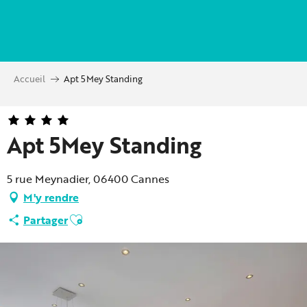
Aller
au
contenu
principal
Accueil
Apt 5Mey Standing
Apt 5Mey Standing
5 rue Meynadier, 06400 Cannes
M'y rendre
Ajouter aux favoris
Partager