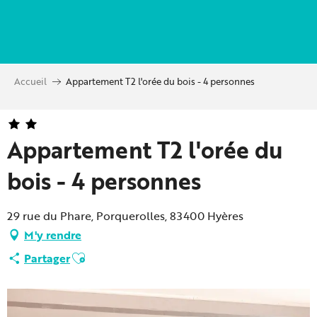
Aller
au
contenu
principal
Accueil
Appartement T2 l'orée du bois - 4 personnes
Appartement T2 l'orée du
bois - 4 personnes
29 rue du Phare, Porquerolles, 83400 Hyères
M'y rendre
Ajouter aux favoris
Partager