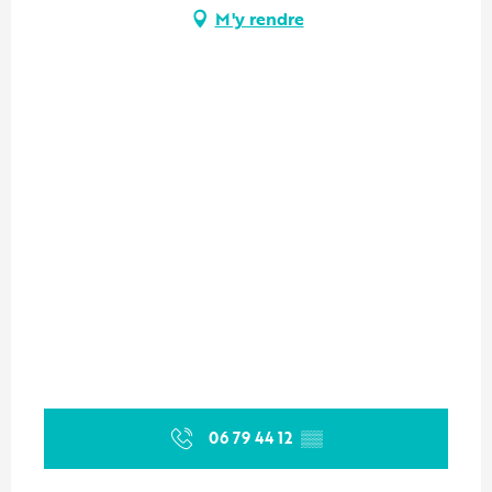
M'y rendre
06 79 44 12
▒▒