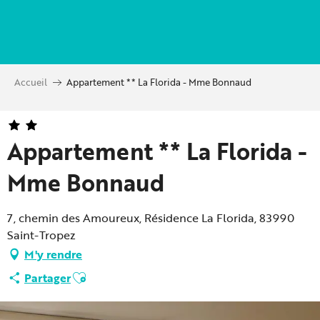
Aller
au
contenu
principal
Accueil
Appartement ** La Florida - Mme Bonnaud
Appartement ** La Florida -
Mme Bonnaud
7, chemin des Amoureux, Résidence La Florida, 83990
Saint-Tropez
M'y rendre
Ajouter aux favoris
Partager