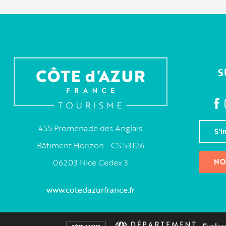
S
455 Promenade des Anglais
S'i
Bâtiment Horizon - CS 53126
NO
06203 Nice Cedex 3
www.cotedazurfrance.fr