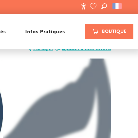
RECHERCHE
ACCESSIBILIT
VOIR LES FAVORIS
tés
Infos Pratiques
BOUTIQUE
Ajouter aux favoris
Partager
Ajouter à mes favoris