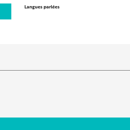
Langues parlées
Langues parlées