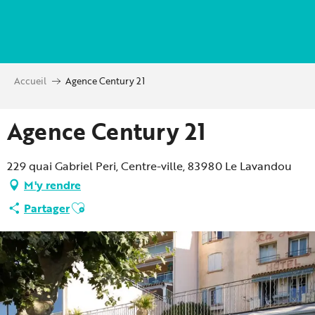
Aller
au
contenu
principal
Accueil
Agence Century 21
Agence Century 21
229 quai Gabriel Peri, Centre-ville, 83980 Le Lavandou
M'y rendre
Ajouter aux favoris
Partager