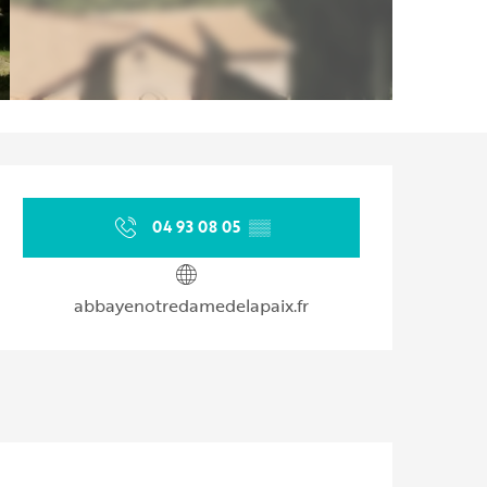
Ouverture et coordonnées
04 93 08 05
▒▒
abbayenotredamedelapaix.fr