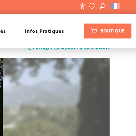
RECHERCHE
ACCESSIBILIT
VOIR LES FAVORIS
tés
Infos Pratiques
BOUTIQUE
Ajouter aux favoris
Partager
Ajouter à mes favoris