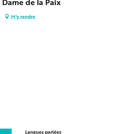
 Dame de la Paix
M'y rendre
Langues parlées
Langues parlées