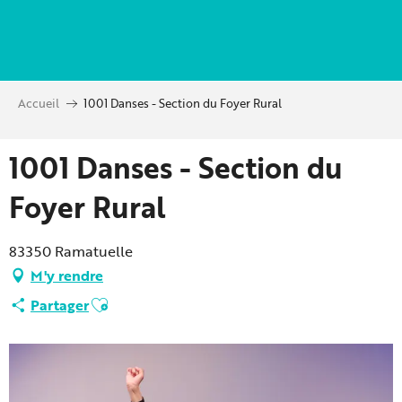
Aller
au
contenu
principal
Accueil
1001 Danses - Section du Foyer Rural
1001 Danses - Section du
Foyer Rural
83350 Ramatuelle
M'y rendre
Ajouter aux favoris
Partager