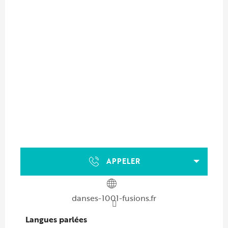
APPELER
danses-1001-fusions.fr
Langues parlées
Langues parlées