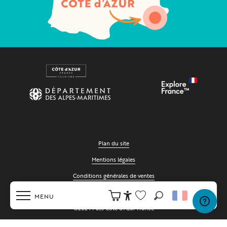
Plan du site
Mentions légales
Conditions générales de ventes
Cookies
MENU
Recherche
Accessibilité
©2024 Pass Côte d'Azur France
Voir les favoris